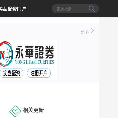
实盘配资门户
更多
相关更新