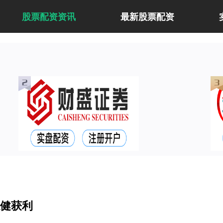
股票配资资讯
最新股票配资
稳健获利