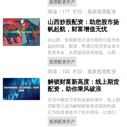
股票配资开户
一种金融工具，允许投资....
阅读：
177
栏目：
最新股票配资
山西炒股配资：助您股市扬
帆起航，财富增值无忧
在山西，炒股配资正成为股民们提升收
益的利器。配资，即通过借贷资金放大
投资本金，从而提高投资收益。山西炒
股配资平台众多，为股民提供灵活多样
股票配资开户
的配资方案，满足不同投资....
阅读：
103
栏目：
最新股票配资
解锁财富新高度：线上期货
配资，助你乘风破浪
在当今瞬息万变的金融市场中，线上期
货配资已成为解锁财富新高度的利器。
它为投资者提供了杠杆效应，让他们能
够以更少的资金撬动更大的收益。 线上
股票配资开户
期货配资平台提供便捷的....