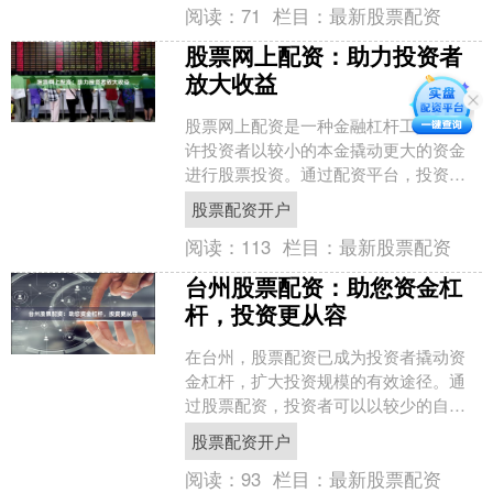
阅读：
71
栏目：
最新股票配资
股票网上配资：助力投资者
放大收益
股票网上配资是一种金融杠杆工具，允
许投资者以较小的本金撬动更大的资金
进行股票投资。通过配资平台，投资者
可以向配资公司借入一定比例的资金，
股票配资开户
从而放大投资收益。 股票....
阅读：
113
栏目：
最新股票配资
台州股票配资：助您资金杠
杆，投资更从容
在台州，股票配资已成为投资者撬动资
金杠杆，扩大投资规模的有效途径。通
过股票配资，投资者可以以较少的自有
资金，获得更多的资金用于股票投资，
股票配资开户
从而提升投资收益率。 台....
阅读：
93
栏目：
最新股票配资