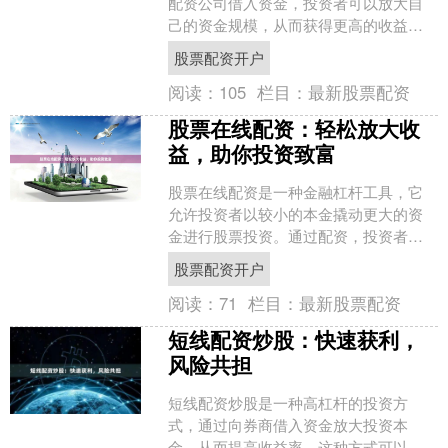
配资公司借入资金，投资者可以放大自
己的资金规模，从而获得更高的收益。
配资炒股开户流程简单，只需提供必要
股票配资开户
的身份证明和资金证明即可....
阅读：
105
栏目：
最新股票配资
股票在线配资：轻松放大收
益，助你投资致富
股票在线配资是一种金融杠杆工具，它
允许投资者以较小的本金撬动更大的资
金进行股票投资。通过配资，投资者可
以放大收益，提升投资回报率。 **配资
股票配资开户
的优势** * **....
阅读：
71
栏目：
最新股票配资
短线配资炒股：快速获利，
风险共担
短线配资炒股是一种高杠杆的投资方
式，通过向券商借入资金放大投资本
金，从而提高收益率。这种方式可以快