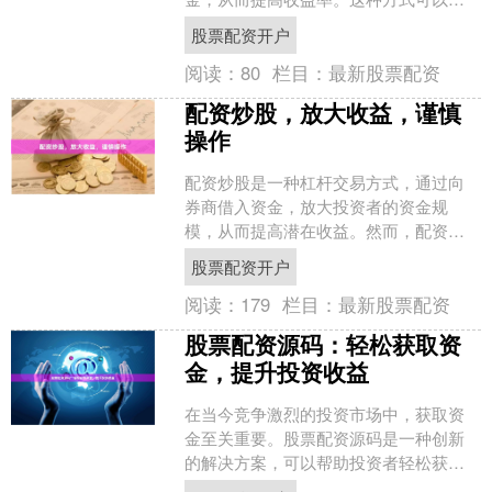
速获利，但同时风险也较高。 **快速获
股票配资开户
利** 短线配资炒股的优....
阅读：
80
栏目：
最新股票配资
配资炒股，放大收益，谨慎
操作
配资炒股是一种杠杆交易方式，通过向
券商借入资金，放大投资者的资金规
模，从而提高潜在收益。然而，配资炒
股也伴随着更高的风险，需要投资者谨
股票配资开户
慎操作。 **放大收益**....
阅读：
179
栏目：
最新股票配资
股票配资源码：轻松获取资
金，提升投资收益
在当今竞争激烈的投资市场中，获取资
金至关重要。股票配资源码是一种创新
的解决方案，可以帮助投资者轻松获取
资金，提升投资收益。 股票配资源码是