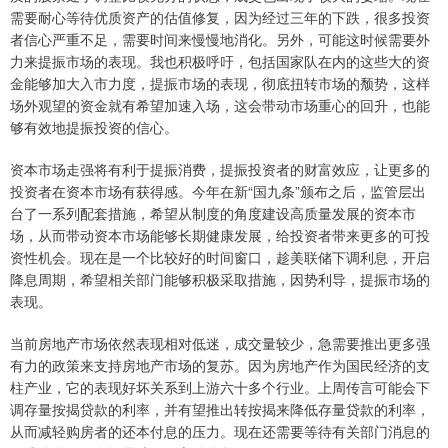
需要耐心等待优质资产的估值修复，因为经过三年的下跌，很多投资
者信心严重不足，需要时间来慢慢地消化。另外，可能这时候需要外
力来提振市场的表现。我也积极呼吁，包括国家队在内的这些大的资
金能够加大入市力度，提振市场的表现，彻底扭转市场的颓势，这样
场外观望的资金就有希望加速入场，这会带动市场重心的回升，也能
够有效地提振投资的信心。
资本市场走强将有利于提振消费，提振投资者的财富效应，让更多的
投资者在资本市场有获得感。今年在新“国九条”颁布之后，监管层出
台了一系列配套措施，希望从制度的角度建设高质量发展的资本市
场，从而带动资本市场能够长期健康发展，给投资者带来更多的可投
资性机会。现在是一个比较好的时间窗口，趁美联储下调利息，开启
降息周期，希望相关部门能够积极采取措施，因势利导，提振市场的
表现。
当前房地产市场依然表现相对低迷，成交量较少，急需要推出更多强
有力的政策来支持房地产市场的复苏。因为房地产作为国民经济的支
柱产业，它的表现好坏关系到上游六十多个行业。上周传言可能会下
调存量按揭贷款的利率，并有望推出转按揭来降低存量贷款的利率，
从而减轻购房者的还本付息的压力。现在还需要等待有关部门消息的