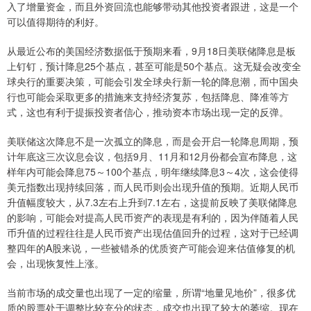
入了增量资金，而且外资回流也能够带动其他投资者跟进，这是一个
可以值得期待的利好。
从最近公布的美国经济数据低于预期来看，9月18日美联储降息是板
上钉钉，预计降息25个基点，甚至可能是50个基点。这无疑会改变全
球央行的重要决策，可能会引发全球央行新一轮的降息潮，而中国央
行也可能会采取更多的措施来支持经济复苏，包括降息、降准等方
式，这也有利于提振投资者信心，推动资本市场出现一定的反弹。
美联储这次降息不是一次孤立的降息，而是会开启一轮降息周期，预
计年底这三次议息会议，包括9月、11月和12月份都会宣布降息，这
样年内可能会降息75～100个基点，明年继续降息3～4次，这会使得
美元指数出现持续回落，而人民币则会出现升值的预期。近期人民币
升值幅度较大，从7.3左右上升到7.1左右，这提前反映了美联储降息
的影响，可能会对提高人民币资产的表现是有利的，因为伴随着人民
币升值的过程往往是人民币资产出现估值回升的过程，这对于已经调
整四年的A股来说，一些被错杀的优质资产可能会迎来估值修复的机
会，出现恢复性上涨。
当前市场的成交量也出现了一定的缩量，所谓“地量见地价”，很多优
质的股票处于调整比较充分的状态，成交也出现了较大的萎缩。现在