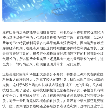
股神巴菲特之所以能够长期投资成功，和他坚定不移地布局优质的消
费白马股是分不开的，包括以前投资的可口可乐、喜诗糖果，以及这
些年对巴菲特贡献利润最多的苹果都具有消费属性。因为消费有希望
穿越经济周期，在经济周期低迷的时候也能够保持盈利的正增长，这
是非常难能可贵的。很多行业和板块在经济增速下行的时候都是业绩
负增长的，所以消费企业实际上还是具有一定的业绩增长的韧性，这
也为下一轮行情起来，出现估值回升带来一定的支撑。
近期美股的回落和科技股大跌是分不开的，特别是以AI为代表的这些
科技股之前涨幅过大，积累了较大的获利盘，所以出现了高位回落的
走势。这对于A股市场的科技板块表现也形成了一定的影响，很多科
技股也出现了波动。在科技股的投资也是要坚持研究，要投资具有核
心竞争力，具有研发能力，而且在未来能够逐步兑现业绩的科技龙头
股，对于一些只有题材和概念的科技股，如果没有业绩支撑还是要谨
慎一些，因为做投资最终还是要给投资者创造利润，这样的企业才是