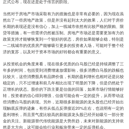
正式公布，现在还是处于传言的阶段。
当然对于房地产市场采取有力的措施也是非常有必要的，因为现在虽
然出了一些房地产政策，但是并没有起到太大的效果，人们对于房价
长期的表现还是没有信心，加上一线城市依然有比较严格的限购、限
贷等措施，有一些需求仍然被压制。房地产市场还是需要更加有力的
政策支持才能够恢复到一个较好的状态，房价如果能够企稳，特别是
一二线城市的优质房产能够吸引更多的投资者入场，可能对于整个经
济的复苏，以及对于资本市场的好转都会有重要的意义。
从投资机会的角度来看，现在很多优质的白马股已经是持续调整了三
年多的时间，包括受到消费增速放缓影响，很多消费白马股的跌幅也
比较大，这些消费股具有品牌价值，长期的盈利增长也相对还是比较
稳定的，只不过增速和前几年相比出现了明显的下降，但是仍然处于
正增长的状态。股价的下跌主要是估值的回落，如果市场行情能够好
转，投资者的信心得到增强，估值可能会有一定的提升，从而带动这
些消费白马股的表现。另外，近期很多新能源的龙头股也已经开始出
现触底反弹的迹象，有些从低点反弹接近20%左右，也说明有一定的
盈利增长，而且景气度比较高的新能源龙头股已经开始吸引一部分资
金的关注。新能源替代传统能源是大势所趋，未来对新能源的支持依
然是大方向，这可能会给行业和板块带来一定的反弹机会。